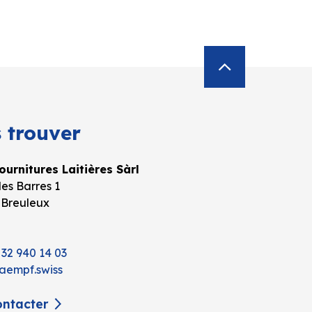
 trouver
urnitures Laitières Sàrl
es Barres 1
 Breuleux
 32 940 14 03
aempf.swiss
ntacter