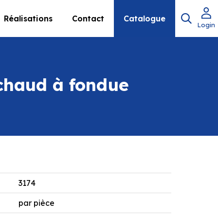
Réalisations
Contact
Catalogue
Login
échaud à fondue
3174
par pièce