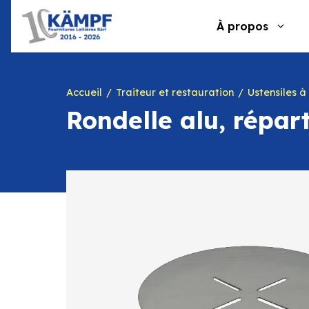
Aller
au
À propos
contenu
Accueil
Traiteur et restauration
Ustensiles à
Rondelle alu, répar