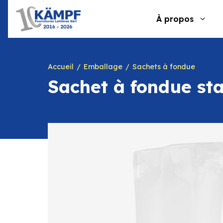
Aller
au
À propos
contenu
Accueil
Emballage
Sachets à fondue
Sachet à fondue st