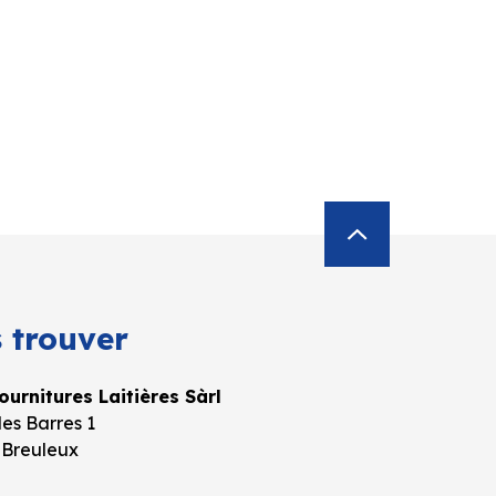
 trouver
urnitures Laitières Sàrl
es Barres 1
 Breuleux