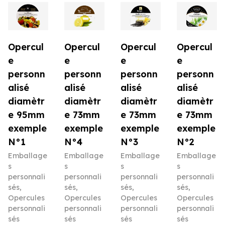
Opercul
Opercul
Opercul
Opercul
e
e
e
e
personn
personn
personn
personn
alisé
alisé
alisé
alisé
diamètr
diamètr
diamètr
diamètr
e 95mm
e 73mm
e 73mm
e 73mm
exemple
exemple
exemple
exemple
N°1
N°4
N°3
N°2
Emballage
Emballage
Emballage
Emballage
s
s
s
s
personnali
personnali
personnali
personnali
sés
,
sés
,
sés
,
sés
,
Opercules
Opercules
Opercules
Opercules
personnali
personnali
personnali
personnali
sés
sés
sés
sés