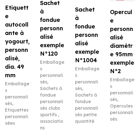
Sachet
Etiquett
Sachet
à
Opercul
e
à
fondue
e
autocoll
fondue
personn
personn
ante à
personn
alisé
alisé
yogourt,
alisé
exemple
diamètr
personn
exemple
N°120
e 95mm
alisé,
N°1004
exemple
Emballage
dia. 49
s
Emballage
N°2
mm
personnali
s
Emballage
sés
,
personnali
Emballage
s
Sachets à
sés
,
s
personnali
fondue
Sachets à
personnali
sés
,
personnali
fondue
sés
,
Opercules
sés clubs
personnali
Etiquettes
personnali
sportifs ,
sés petite
personnali
sés
associatio
quantité
sées
ns