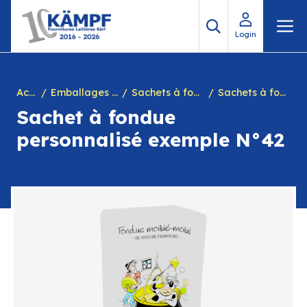
Aller
M
au
Login
contenu
Accueil
Emballages personnalisés
Sachets à fondue personnalisés
Sachets à fondue personnalisé fromagerie, commerce
Sachet à fondue
personnalisé exemple N°42