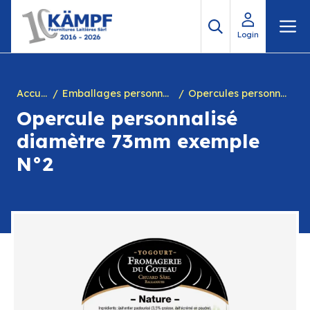
Aller
M
au
Login
contenu
Accueil
Emballages personnalisés
Opercules personnalisés
Opercule personnalisé
diamètre 73mm exemple
N°2