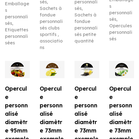
sés
,
personnali
Emballage
s
Sachets à
sés
,
s
personnali
fondue
Sachets à
personnali
sés
,
personnali
fondue
sés
,
Opercules
sés clubs
personnali
Etiquettes
personnali
sportifs ,
sés petite
personnali
sés
associatio
quantité
sées
ns
Opercul
Opercul
Opercul
Opercul
e
e
e
e
personn
personn
personn
personn
alisé
alisé
alisé
alisé
diamètr
diamètr
diamètr
diamètr
e 95mm
e 73mm
e 73mm
e 73mm
exemple
exemple
exemple
exemple