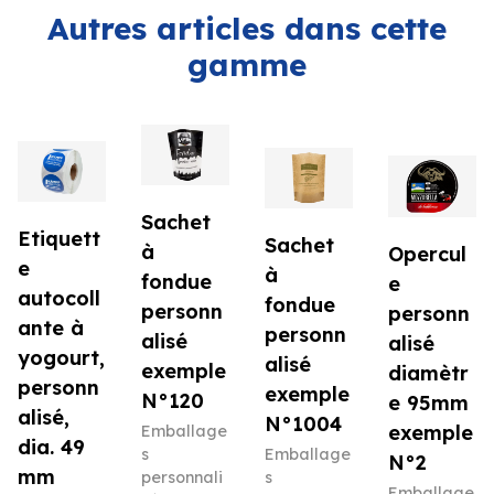
Autres articles dans cette
gamme
Sachet
Etiquett
Sachet
à
Opercul
e
à
fondue
e
autocoll
fondue
personn
personn
ante à
personn
alisé
alisé
yogourt,
alisé
exemple
diamètr
personn
exemple
N°120
e 95mm
alisé,
N°1004
exemple
Emballage
dia. 49
s
Emballage
N°2
mm
personnali
s
Emballage