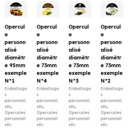
Opercul
Opercul
Opercul
Opercul
e
e
e
e
personn
personn
personn
personn
alisé
alisé
alisé
alisé
diamètr
diamètr
diamètr
diamètr
e 95mm
e 73mm
e 73mm
e 73mm
exemple
exemple
exemple
exemple
N°1
N°4
N°3
N°2
Emballage
Emballage
Emballage
Emballage
s
s
s
s
personnali
personnali
personnali
personnali
sés
,
sés
,
sés
,
sés
,
Opercules
Opercules
Opercules
Opercules
personnali
personnali
personnali
personnali
sés
sés
sés
sés