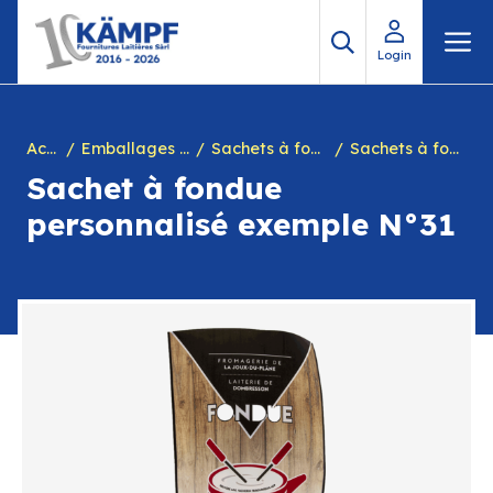
Aller
M
au
Login
contenu
Accueil
Emballages personnalisés
Sachets à fondue personnalisés
Sachets à fondue personnalisé fromagerie, commerce
Sachet à fondue
personnalisé exemple N°31