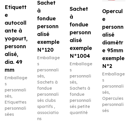
Sachet
Etiquett
Sachet
à
Opercul
e
à
fondue
e
autocoll
fondue
personn
personn
ante à
personn
alisé
alisé
yogourt,
alisé
exemple
diamètr
personn
exemple
N°120
e 95mm
alisé,
N°1004
exemple
Emballage
dia. 49
s
Emballage
N°2
mm
personnali
s
Emballage
sés
,
personnali
Emballage
s
Sachets à
sés
,
s
personnali
fondue
Sachets à
personnali
sés
,
personnali
fondue
sés
,
Opercules
sés clubs
personnali
Etiquettes
personnali
sportifs ,
sés petite
personnali
sés
associatio
quantité
sées
ns