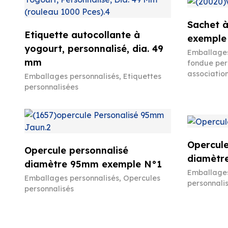
Sachet à
Etiquette autocollante à
exemple
yogourt, personnalisé, dia. 49
Emballages
mm
fondue pers
associatio
Emballages personnalisés
,
Etiquettes
personnalisées
Opercule
Opercule personnalisé
diamètr
diamètre 95mm exemple N°1
Emballages
Emballages personnalisés
,
Opercules
personnali
personnalisés