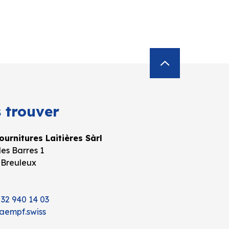
 trouver
urnitures Laitières Sàrl
es Barres 1
 Breuleux
 32 940 14 03
aempf.swiss