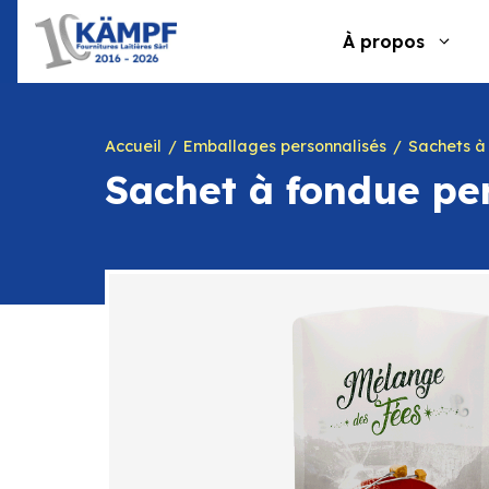
Aller
au
À propos
contenu
Accueil
Emballages personnalisés
Sachets à f
Sachet à fondue pe