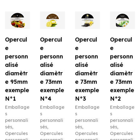
Opercul
Opercul
Opercul
Opercul
e
e
e
e
personn
personn
personn
personn
alisé
alisé
alisé
alisé
diamètr
diamètr
diamètr
diamètr
e 95mm
e 73mm
e 73mm
e 73mm
exemple
exemple
exemple
exemple
N°1
N°4
N°3
N°2
Emballage
Emballage
Emballage
Emballage
s
s
s
s
personnali
personnali
personnali
personnali
sés
,
sés
,
sés
,
sés
,
Opercules
Opercules
Opercules
Opercules
personnali
personnali
personnali
personnali