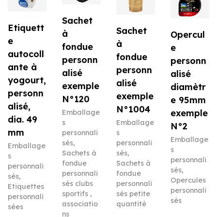
Sachet
Etiquett
Sachet
à
Opercul
e
à
fondue
e
autocoll
fondue
personn
personn
ante à
personn
alisé
alisé
yogourt,
alisé
exemple
diamètr
personn
exemple
N°120
e 95mm
alisé,
N°1004
exemple
Emballage
dia. 49
s
Emballage
N°2
mm
personnali
s
Emballage
sés
,
personnali
Emballage
s
Sachets à
sés
,
s
personnali
fondue
Sachets à
personnali
sés
,
personnali
fondue
sés
,
Opercules
sés clubs
personnali
Etiquettes
personnali
sportifs ,
sés petite
personnali
sés
associatio
quantité
sées
ns