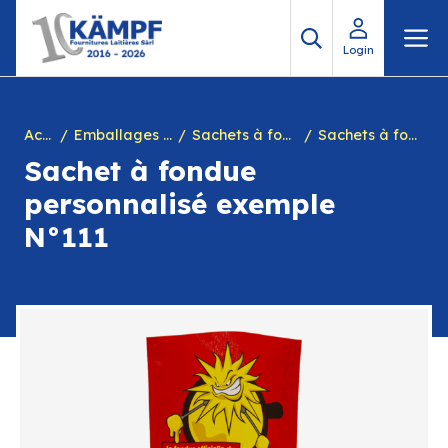
Aller
M
au
Login
contenu
Accueil
Emballages personnalisés
Sachets à fondue personnalisés
Sachets à fondue personnalisés clubs sportifs , associations
Sachet à fondue
personnalisé exemple
N°111