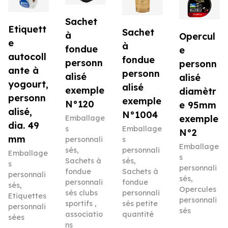
Sachet
Etiquett
Sachet
à
Opercul
e
à
fondue
e
autocoll
fondue
personn
personn
ante à
personn
alisé
alisé
yogourt,
alisé
exemple
diamètr
personn
exemple
N°120
e 95mm
alisé,
N°1004
exemple
Emballage
dia. 49
s
Emballage
N°2
mm
personnali
s
Emballage
sés
,
personnali
Emballage
s
Sachets à
sés
,
s
personnali
fondue
Sachets à
personnali
sés
,
personnali
fondue
sés
,
Opercules
sés clubs
personnali
Etiquettes
personnali
sportifs ,
sés petite
personnali
sés
associatio
quantité
sées
ns