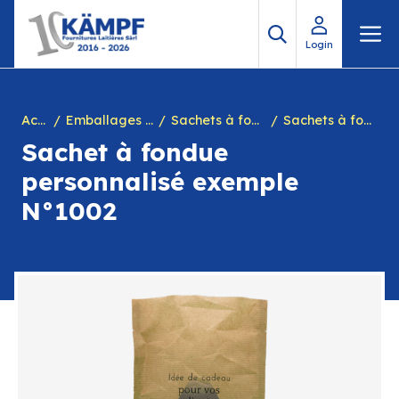
Aller
M
au
Login
contenu
Accueil
Emballages personnalisés
Sachets à fondue personnalisés
Sachets à fondue personnalisés petite quantité
Sachet à fondue
personnalisé exemple
N°1002