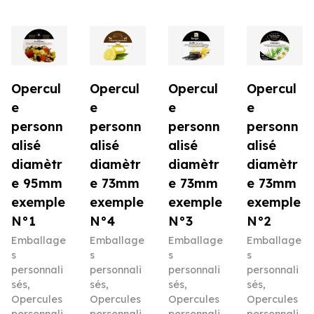
Opercul
Opercul
Opercul
Opercul
e
e
e
e
personn
personn
personn
personn
alisé
alisé
alisé
alisé
diamètr
diamètr
diamètr
diamètr
e 95mm
e 73mm
e 73mm
e 73mm
exemple
exemple
exemple
exemple
N°1
N°4
N°3
N°2
Emballage
Emballage
Emballage
Emballage
s
s
s
s
personnali
personnali
personnali
personnali
sés
,
sés
,
sés
,
sés
,
Opercules
Opercules
Opercules
Opercules
personnali
personnali
personnali
personnali