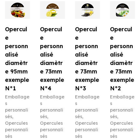
Opercul
Opercul
Opercul
Opercul
e
e
e
e
personn
personn
personn
personn
alisé
alisé
alisé
alisé
diamètr
diamètr
diamètr
diamètr
e 95mm
e 73mm
e 73mm
e 73mm
exemple
exemple
exemple
exemple
N°1
N°4
N°3
N°2
Emballage
Emballage
Emballage
Emballage
s
s
s
s
personnali
personnali
personnali
personnali
sés
,
sés
,
sés
,
sés
,
Opercules
Opercules
Opercules
Opercules
personnali
personnali
personnali
personnali
sés
sés
sés
sés