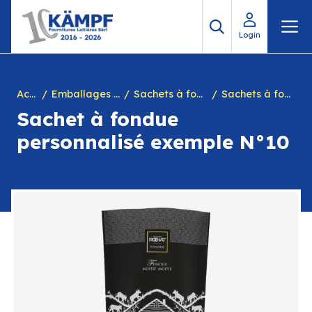
Aller
M
au
Login
contenu
Accueil
Emballages personnalisés
Sachets à fondue personnalisés
Sachets à fondue personnalisé fromagerie, commerce
Sachet à fondue
personnalisé exemple N°10