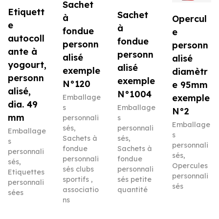
Sachet
Etiquett
Sachet
à
Opercul
e
à
fondue
e
autocoll
fondue
personn
personn
ante à
personn
alisé
alisé
yogourt,
alisé
exemple
diamètr
personn
exemple
N°120
e 95mm
alisé,
N°1004
exemple
Emballage
dia. 49
s
Emballage
N°2
mm
personnali
s
Emballage
sés
,
personnali
Emballage
s
Sachets à
sés
,
s
personnali
fondue
Sachets à
personnali
sés
,
personnali
fondue
sés
,
Opercules
sés clubs
personnali
Etiquettes
personnali
sportifs ,
sés petite
personnali
sés
associatio
quantité
sées
ns