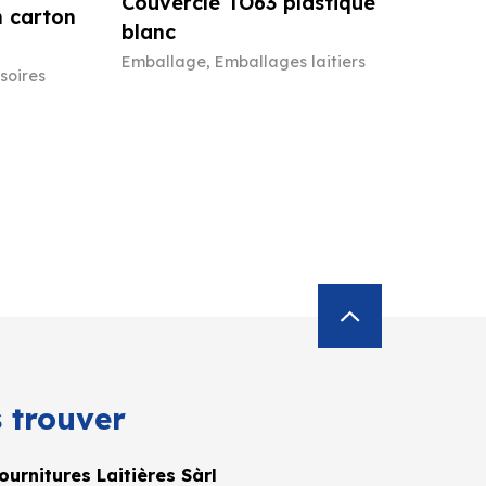
Couvercle TO63 plastique
n carton
blanc
Emballage
,
Emballages laitiers
soires
 trouver
urnitures Laitières Sàrl