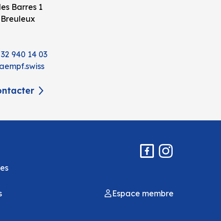
es Barres 1
 Breuleux
 32 940 14 03
aempf.swiss
ntacter
es
s
Espace membre