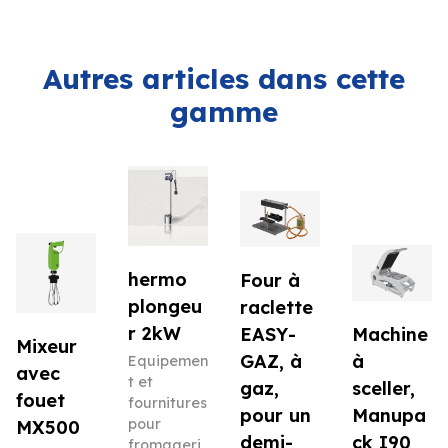
Autres articles dans cette
gamme
hermo
Four à
plongeu
raclette
r 2kW
EASY-
Machine
Mixeur
GAZ, à
à
Equipemen
avec
t et
gaz,
sceller,
fouet
fournitures
pour un
Manupa
pour
MX500
demi-
ck I90
fromageri