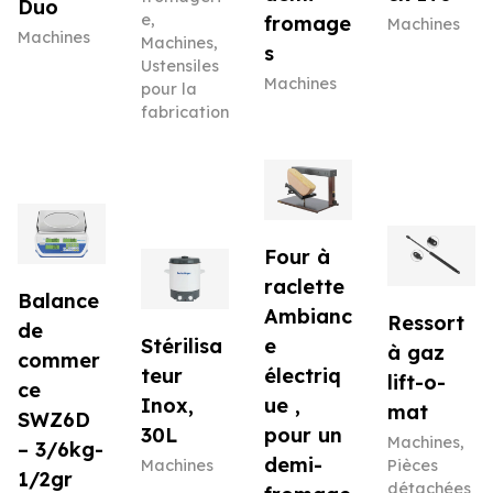
Duo
e
,
fromage
Machines
Machines
Machines
,
s
Ustensiles
Machines
pour la
fabrication
Four à
raclette
Balance
Ambianc
Ressort
de
Stérilisa
e
à gaz
commer
teur
électriq
lift-o-
ce
Inox,
ue ,
mat
SWZ6D
30L
pour un
Machines
,
– 3/6kg-
demi-
Machines
Pièces
1/2gr
détachées