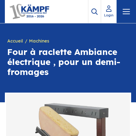
Aller
M
au
Login
contenu
Accueil
Machines
Four à raclette Ambiance
électrique , pour un demi-
fromages