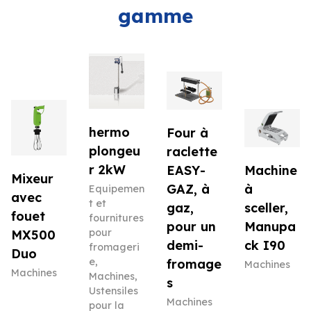
gamme
hermo
Four à
plongeu
raclette
r 2kW
EASY-
Machine
Mixeur
GAZ, à
à
Equipemen
avec
t et
gaz,
sceller,
fouet
fournitures
pour un
Manupa
pour
MX500
demi-
ck I90
fromageri
Duo
e
,
fromage
Machines
Machines
Machines
,
s
Ustensiles
Machines
pour la