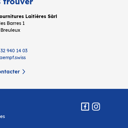
 trouver
urnitures Laitières Sàrl
es Barres 1
 Breuleux
 32 940 14 03
aempf.swiss
ntacter
es