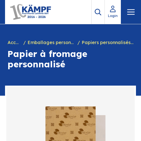
Aller
M
au
Login
contenu
Accueil
Emballages personnalisés
Papiers personnalisés beurre-fromage....
Papier à fromage
personnalisé