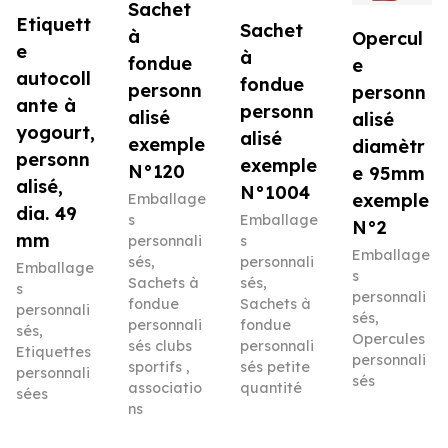
Sachet
Etiquett
Sachet
à
Opercul
e
à
fondue
e
autocoll
fondue
personn
personn
ante à
personn
alisé
alisé
yogourt,
alisé
exemple
diamètr
personn
exemple
N°120
e 95mm
alisé,
N°1004
exemple
Emballage
dia. 49
s
Emballage
N°2
mm
personnali
s
Emballage
sés
,
personnali
Emballage
s
Sachets à
sés
,
s
personnali
fondue
Sachets à
personnali
sés
,
personnali
fondue
sés
,
Opercules
sés clubs
personnali
Etiquettes
personnali
sportifs ,
sés petite
personnali
sés
associatio
quantité
sées
ns