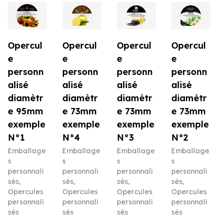
Opercul
Opercul
Opercul
Opercul
e
e
e
e
personn
personn
personn
personn
alisé
alisé
alisé
alisé
diamètr
diamètr
diamètr
diamètr
e 95mm
e 73mm
e 73mm
e 73mm
exemple
exemple
exemple
exemple
N°1
N°4
N°3
N°2
Emballage
Emballage
Emballage
Emballage
s
s
s
s
personnali
personnali
personnali
personnali
sés
,
sés
,
sés
,
sés
,
Opercules
Opercules
Opercules
Opercules
personnali
personnali
personnali
personnali
sés
sés
sés
sés