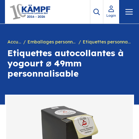
Aller
M
au
Login
contenu
Accueil
Emballages personnalisés
Etiquettes personnalisées
Etiquettes autocollantes à
yogourt ⌀ 49mm
personnalisable