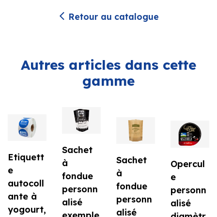
Retour au catalogue
Autres articles dans cette
gamme
Sachet
Etiquett
Sachet
à
Opercul
e
à
fondue
e
autocoll
fondue
personn
personn
ante à
personn
alisé
alisé
yogourt,
alisé
exemple
diamètr