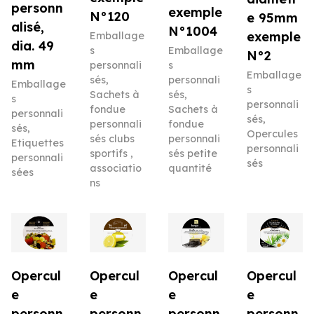
personn
exemple
N°120
e 95mm
alisé,
N°1004
exemple
Emballage
dia. 49
s
Emballage
N°2
mm
personnali
s
Emballage
sés
,
personnali
Emballage
s
Sachets à
sés
,
s
personnali
fondue
Sachets à
personnali
sés
,
personnali
fondue
sés
,
Opercules
sés clubs
personnali
Etiquettes
personnali
sportifs ,
sés petite
personnali
sés
associatio
quantité
sées
ns
Opercul
Opercul
Opercul
Opercul
e
e
e
e
personn
personn
personn
personn