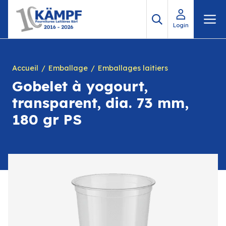
Aller
M
au
Login
contenu
Accueil
Emballage
Emballages laitiers
Gobelet à yogourt,
transparent, dia. 73 mm,
180 gr PS