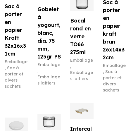
Sac à
Sac à
Gobelet
porter
porter
à
en
Bocal
en
yogourt,
papier
rond en
papier
blanc,
kraft
verre
Kraft
dia. 75
brun
TO66
32x16x3
mm,
26x14x3
275ml
1cm
125gr PS
2cm
Emballage
Emballage
Emballage
Emballage
,
,
Sac à
,
,
Sac à
Emballage
porter et
Emballage
porter et
s laitiers
divers
s laitiers
divers
sachets
sachets
Intercal