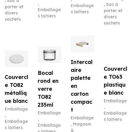
,
Sac à
,
,
Sac à
Emballage
porter et
Emballage
porter et
s laitiers
divers
s laitiers
divers
sachets
sachets
Intercal
Couvercl
aire
Bocal
e TO63
Couvercl
palette
rond en
plastiqu
e TO82
en
verre
e blanc
métalliq
carton
TO82
ue blanc
Emballage
compac
235ml
,
Emballage
t
Emballage
Emballage
,
Emballage
,
s laitiers
Emballage
,
Magasin
Emballage
s laitiers
&
s laitiers