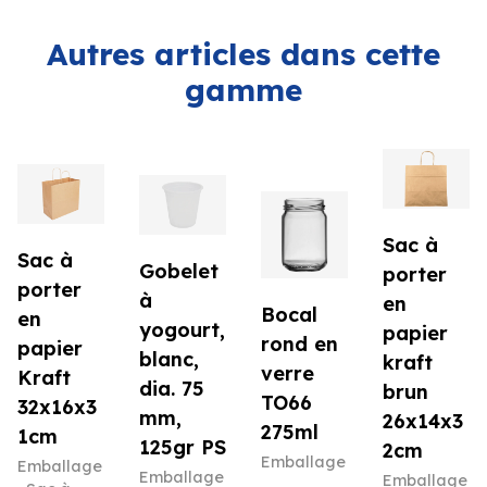
Autres articles dans cette
gamme
Sac à
Sac à
Gobelet
porter
porter
à
en
Bocal
en
yogourt,
papier
rond en
papier
blanc,
kraft
verre
Kraft
dia. 75
brun
TO66
32x16x3
mm,
26x14x3
275ml
1cm
125gr PS
2cm
Emballage
Emballage
Emballage
Emballage
,