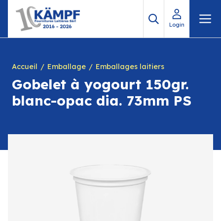
Aller
M
au
Login
contenu
Accueil
Emballage
Emballages laitiers
Gobelet à yogourt 150gr.
blanc-opac dia. 73mm PS