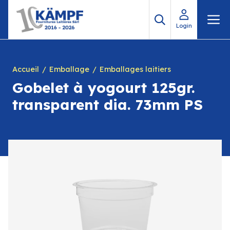
Aller
M
au
Login
contenu
Accueil
Emballage
Emballages laitiers
Gobelet à yogourt 125gr.
transparent dia. 73mm PS