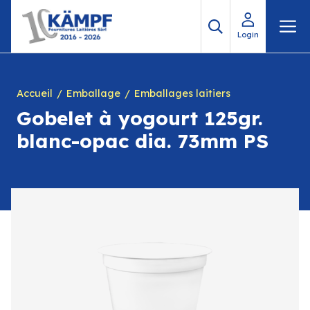
Aller
M
au
Login
contenu
Accueil
Emballage
Emballages laitiers
Gobelet à yogourt 125gr.
blanc-opac dia. 73mm PS