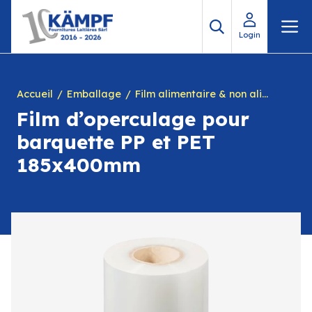
Aller
M
au
Login
contenu
Accueil
Emballage
Film alimentaire & non alimentaire
Film d’operculage pour
barquette PP et PET
185x400mm