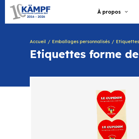
Aller
au
À propos
contenu
Accueil
Emballages personnalisés
Etiquettes
Etiquettes forme d