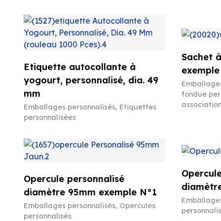
Sachet à
Etiquette autocollante à
exemple
yogourt, personnalisé, dia. 49
Emballages
mm
fondue pers
associatio
Emballages personnalisés
,
Etiquettes
personnalisées
Opercule
Opercule personnalisé
diamètr
diamètre 95mm exemple N°1
Emballages
Emballages personnalisés
,
Opercules
personnali
personnalisés