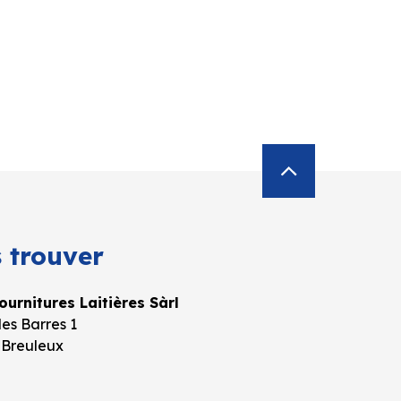
 trouver
urnitures Laitières Sàrl
es Barres 1
 Breuleux