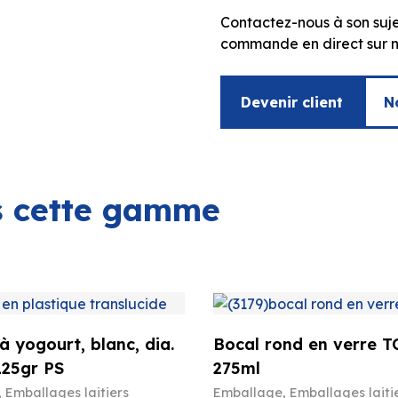
Contactez-nous à son suje
commande en direct sur no
Devenir client
N
ns cette gamme
à yogourt, blanc, dia.
Bocal rond en verre T
125gr PS
275ml
,
Emballages laitiers
Emballage
,
Emballages laiti