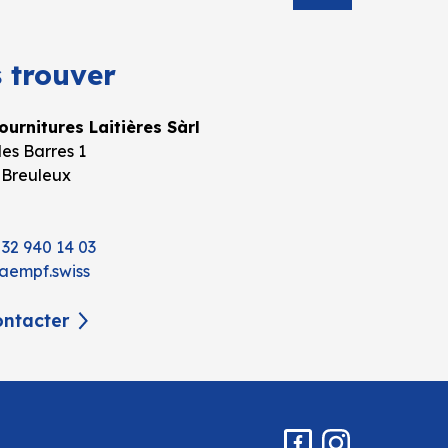
 trouver
urnitures Laitières Sàrl
es Barres 1
 Breuleux
 32 940 14 03
aempf.swiss
ntacter