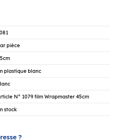
081
ar pièce
45cm
n plastique blanc
lanc
rticle N° 1079 film Wrapmaster 45cm
n stock
éresse ?