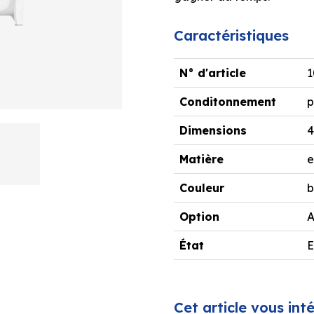
Caractéristiques
N° d'article
1
Conditonnement
p
Dimensions
Matière
e
Couleur
b
Option
A
État
E
Cet article vous int