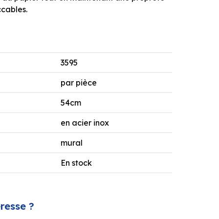
cables.
3595
par pièce
54cm
en acier inox
mural
En stock
éresse ?