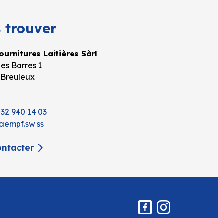
 trouver
urnitures Laitières Sàrl
es Barres 1
 Breuleux
 32 940 14 03
aempf.swiss
ntacter