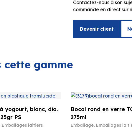
Contactez-nous à son suje
commande en direct sur no
Devenir client
N
ns cette gamme
à yogourt, blanc, dia.
Bocal rond en verre T
125gr PS
275ml
,
Emballages laitiers
Emballage
,
Emballages laiti