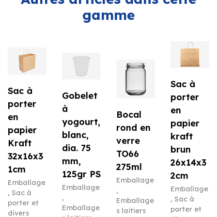
gamme
Sac à
Sac à
Gobelet
porter
porter
à
en
Bocal
en
yogourt,
papier
rond en
papier
blanc,
kraft
verre
Kraft
dia. 75
brun
TO66
32x16x3
mm,
26x14x3
275ml
1cm
125gr PS
2cm
Emballage
Emballage
Emballage
Emballage
,
,
Sac à
,
,
Sac à
Emballage
porter et
Emballage
porter et
s laitiers
divers