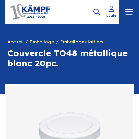
Aller
M
au
Login
contenu
Accueil
Emballage
Emballages laitiers
Couvercle TO48 métallique
blanc 20pc.