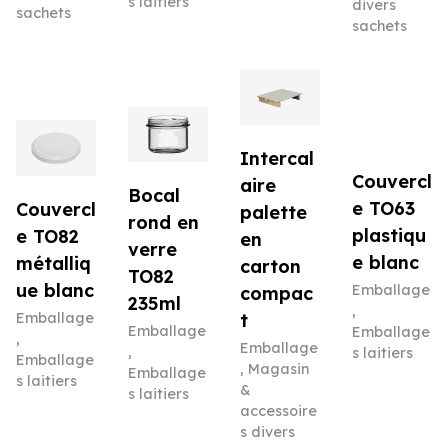
s laitiers
divers
sachets
sachets
Intercal
Couvercl
aire
Bocal
e TO63
Couvercl
palette
rond en
plastiqu
e TO82
en
verre
e blanc
métalliq
carton
TO82
ue blanc
Emballage
compac
235ml
,
Emballage
t
Emballage
Emballage
,
Emballage
,
s laitiers
Emballage
,
Magasin
Emballage
s laitiers
&
s laitiers
accessoire
s divers