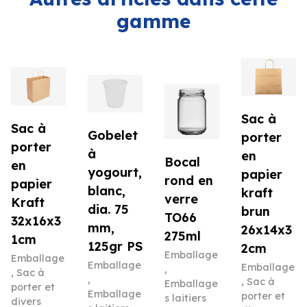
gamme
Sac à
Sac à
Gobelet
porter
porter
à
en
Bocal
en
yogourt,
papier
rond en
papier
blanc,
kraft
verre
Kraft
dia. 75
brun
TO66
32x16x3
mm,
26x14x3
275ml
1cm
125gr PS
2cm
Emballage
Emballage
Emballage
Emballage
,
,
Sac à
,
,
Sac à
Emballage
porter et
Emballage
porter et
s laitiers
divers