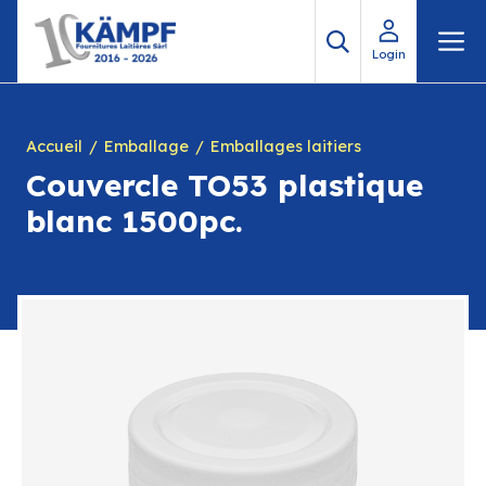
Aller
M
au
Login
contenu
Accueil
Emballage
Emballages laitiers
Couvercle TO53 plastique
blanc 1500pc.