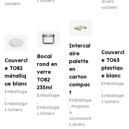
s laitiers
divers
sachets
sachets
Intercal
Couvercl
aire
Bocal
e TO63
Couvercl
palette
rond en
plastiqu
e TO82
en
verre
e blanc
métalliq
carton
TO82
ue blanc
Emballage
compac
235ml
,
Emballage
t
Emballage
Emballage
,
Emballage
,
s laitiers
Emballage
,
Magasin
Emballage
s laitiers
&
s laitiers
accessoire
s divers