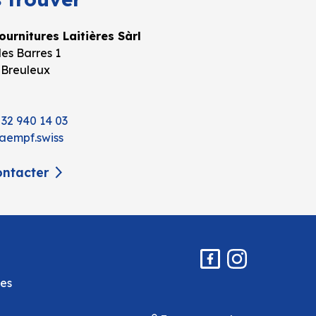
urnitures Laitières Sàrl
es Barres 1
 Breuleux
 32 940 14 03
aempf.swiss
ntacter
es