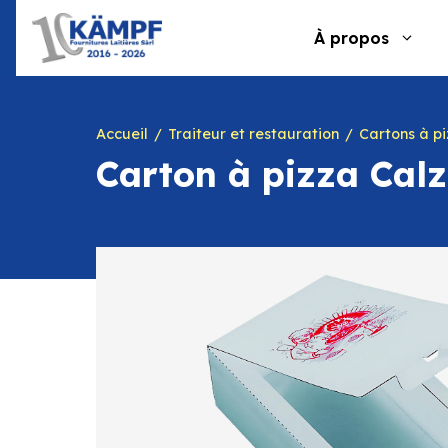
Aller
au
À propos
contenu
Accueil
Traiteur et restauration
Cartons à p
Carton à pizza Cal