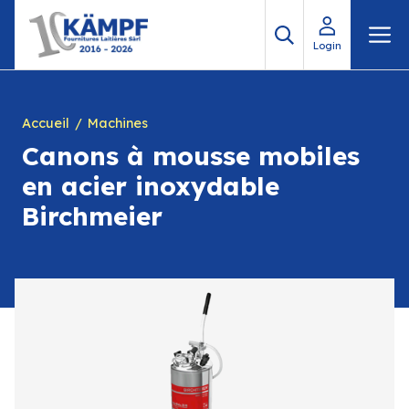
Aller
M
au
Login
contenu
Accueil
Machines
Canons à mousse mobiles
en acier inoxydable
Birchmeier