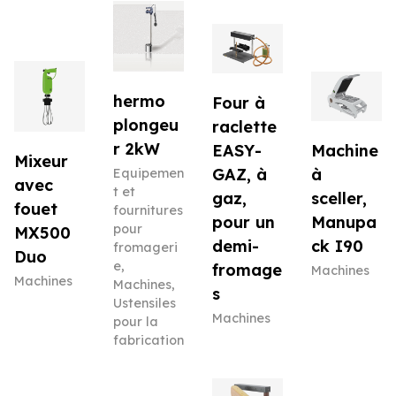
hermo
Four à
plongeu
raclette
r 2kW
EASY-
Machine
Mixeur
GAZ, à
à
Equipemen
avec
t et
gaz,
sceller,
fouet
fournitures
pour un
Manupa
pour
MX500
demi-
ck I90
fromageri
Duo
e
,
fromage
Machines
Machines
Machines
,
s
Ustensiles
Machines
pour la
fabrication