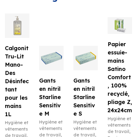
Papier
Calgonit
essuie-
Tru-Lit
mains
Mano-
Satino
Des
Comfort
Gants
Gants
Désinfec
, 100%
en nitril
en nitril
tant
recyclé,
Starline
Starline
pour les
pliage Z,
Sensitiv
Sensitiv
mains
24x24cm
e M
e S
1L
Hygiène et
Hygiène et
Hygiène et
Hygiène et
vêtements
vêtements
vêtements
vêtements
de travail
,
de travail
,
de travail
,
de travail
,