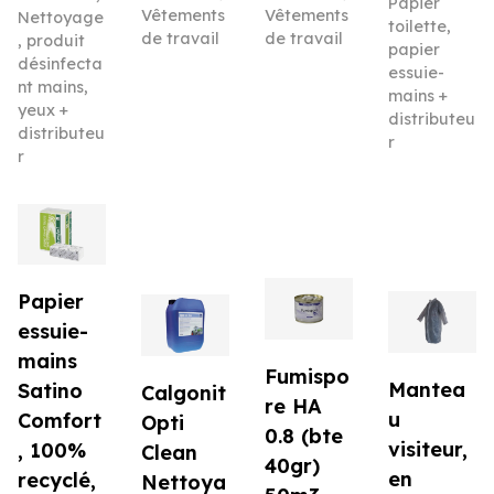
Papier
Vêtements
Vêtements
Nettoyage
toilette,
de travail
de travail
, produit
papier
désinfecta
essuie-
nt mains,
mains +
yeux +
distributeu
distributeu
r
r
Papier
essuie-
mains
Fumispo
Mantea
Satino
Calgonit
re HA
u
Comfort
Opti
0.8 (bte
visiteur,
, 100%
Clean
40gr)
en
recyclé,
Nettoya