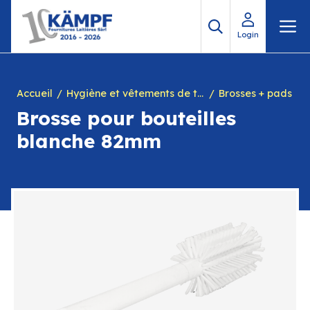
Aller
M
au
Login
contenu
Accueil
Hygiène et vêtements de travail
Brosses + pads
Brosse pour bouteilles
blanche 82mm