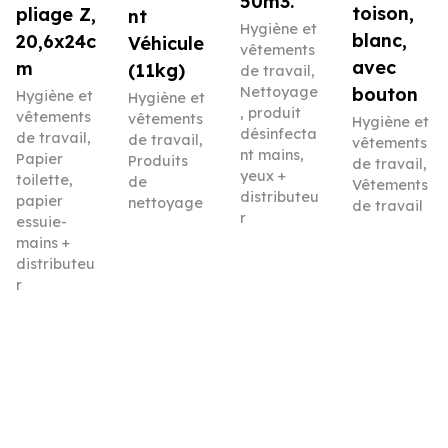
50m3.
toison,
pliage Z,
nt
Hygiène et
blanc,
20,6x24c
Véhicule
vêtements
avec
m
(11kg)
de travail
,
Nettoyage
bouton
Hygiène et
Hygiène et
, produit
vêtements
vêtements
Hygiène et
désinfecta
de travail
,
de travail
,
vêtements
nt mains,
Papier
Produits
de travail
,
yeux +
toilette,
de
Vêtements
distributeu
papier
nettoyage
de travail
r
essuie-
mains +
distributeu
r