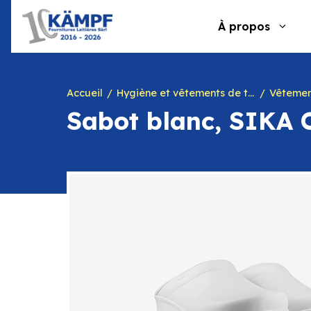
Aller
au
À propos
contenu
Accueil
Hygiène et vêtements de travail
Vêtemen
Sabot blanc, SIKA 