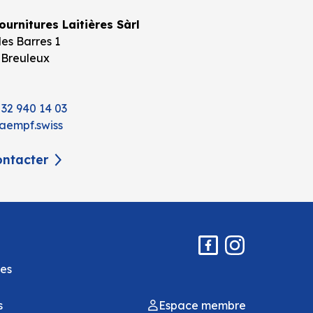
urnitures Laitières Sàrl
es Barres 1
 Breuleux
 32 940 14 03
aempf.swiss
ntacter
es
s
Espace membre