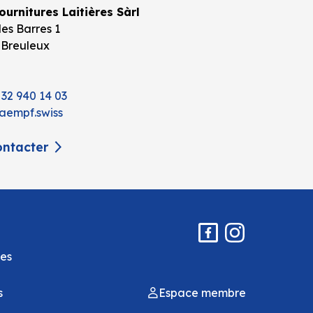
urnitures Laitières Sàrl
es Barres 1
 Breuleux
 32 940 14 03
aempf.swiss
ntacter
es
s
Espace membre