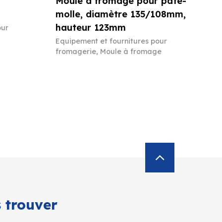
Moule à fromage pour pâte-
molle, diamètre 135/108mm,
hauteur 123mm
our
Equipement et fournitures pour
fromagerie
,
Moule à fromage
 trouver