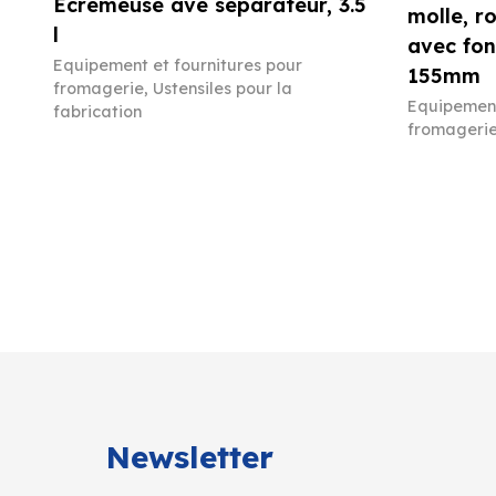
Écrémeuse ave séparateur, 3.5
molle, r
l
avec fon
Equipement et fournitures pour
155mm
fromagerie
,
Ustensiles pour la
Equipement
fabrication
fromageri
Newsletter