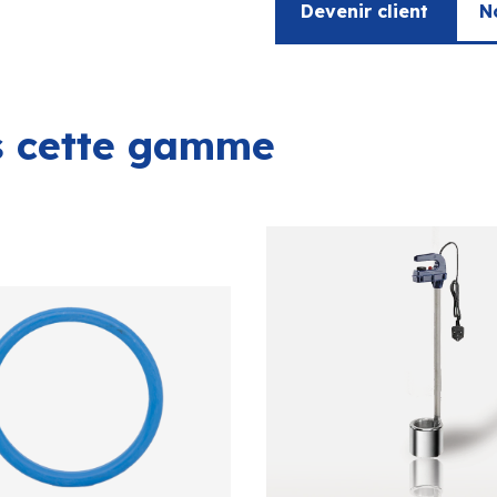
Devenir client
N
ns cette gamme