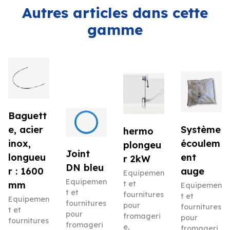
Autres articles dans cette
gamme
Baguett
e, acier
Système
hermo
inox,
écoulem
plongeu
Joint
longueu
ent
r 2kW
DN bleu
r : 1600
auge
Equipemen
Equipemen
mm
t et
Equipemen
t et
fournitures
t et
Equipemen
fournitures
pour
fournitures
t et
pour
fromageri
pour
fournitures
fromageri
e
,
fromageri