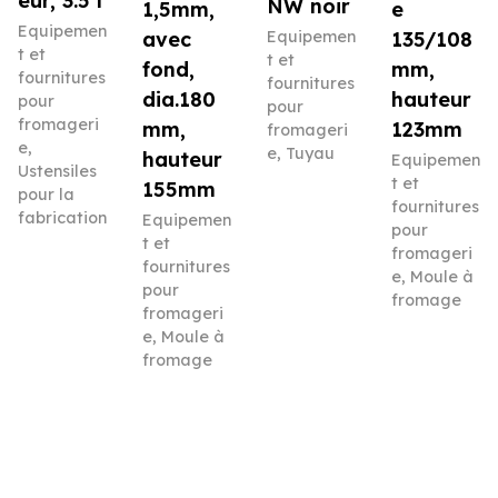
eur, 3.5 l
NW noir
1,5mm,
e
Equipemen
avec
Equipemen
135/108
t et
t et
fond,
mm,
fournitures
fournitures
dia.180
hauteur
pour
pour
fromageri
mm,
123mm
fromageri
e
,
e
,
Tuyau
hauteur
Equipemen
Ustensiles
t et
155mm
pour la
fournitures
fabrication
Equipemen
pour
t et
fromageri
fournitures
e
,
Moule à
pour
fromage
fromageri
e
,
Moule à
fromage