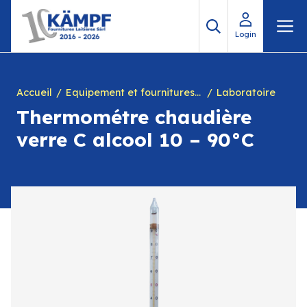
Aller
M
au
Login
contenu
Accueil
Equipement et fournitures pour fromagerie
Laboratoire
Thermométre chaudière
verre C alcool 10 – 90°C