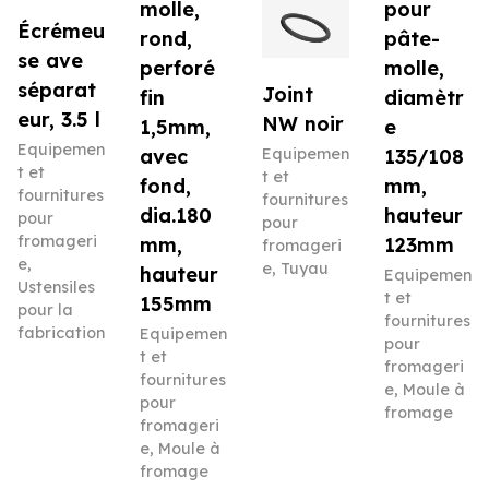
molle,
pour
Écrémeu
rond,
pâte-
se ave
perforé
molle,
séparat
Joint
fin
diamètr
eur, 3.5 l
NW noir
1,5mm,
e
Equipemen
avec
Equipemen
135/108
t et
t et
fond,
mm,
fournitures
fournitures
dia.180
hauteur
pour
pour
fromageri
mm,
123mm
fromageri
e
,
e
,
Tuyau
hauteur
Equipemen
Ustensiles
t et
155mm
pour la
fournitures
fabrication
Equipemen
pour
t et
fromageri
fournitures
e
,
Moule à
pour
fromage
fromageri
e
,
Moule à
fromage