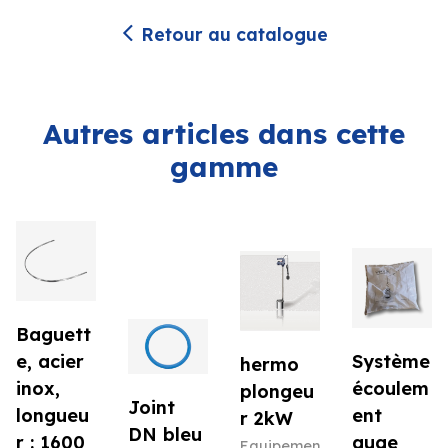
Retour au catalogue
Autres articles dans cette
gamme
Baguett
e, acier
Système
hermo
inox,
écoulem
plongeu
Joint
longueu
ent
r 2kW
DN bleu
r : 1600
auge
Equipemen