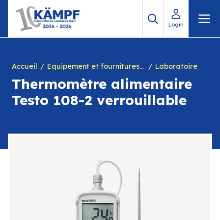
Aller
M
au
Login
contenu
Accueil
Equipement et fournitures pour fromagerie
Laboratoire
Thermomètre alimentaire
Testo 108-2 verrouillable