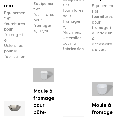
Equipemen
mm
t et
Equipemen
t et
fournitures
t et
Equipemen
fournitures
pour
fournitures
t et
pour
fromageri
pour
fournitures
fromageri
e
,
fromageri
pour
e
,
Tuyau
Machines
,
e
,
Magasin
fromageri
Ustensiles
&
e
,
pour la
accessoire
Ustensiles
fabrication
s divers
pour la
fabrication
Moule à
fromage
pour
Moule à
pâte-
fromage