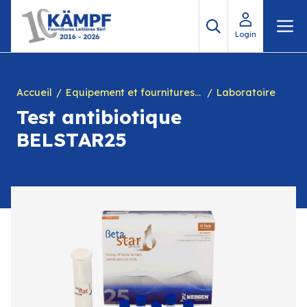
Aller
M
au
Login
contenu
Accueil
Equipement et fournitures pour fromagerie
Laboratoire
Test antibiotique
BELSTAR25