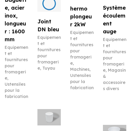
e, acier
Système
hermo
inox,
écoulem
plongeu
Joint
longueu
ent
r 2kW
DN bleu
r : 1600
auge
Equipemen
Equipemen
mm
t et
Equipemen
t et
fournitures
t et
Equipemen
fournitures
pour
fournitures
t et
pour
fromageri
pour
fournitures
fromageri
e
,
fromageri
pour
e
,
Tuyau
Machines
,
e
,
Magasin
fromageri
Ustensiles
&
e
,
pour la
accessoire
Ustensiles
fabrication
s divers
pour la
fabrication