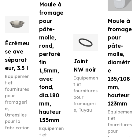
Moule à
fromage
pour
Moule à
pâte-
fromage
molle,
pour
Écrémeu
rond,
pâte-
se ave
perforé
molle,
séparat
Joint
fin
diamètr
eur, 3.5 l
NW noir
1,5mm,
e
Equipemen
avec
Equipemen
135/108
t et
t et
fond,
mm,
fournitures
fournitures
dia.180
hauteur
pour
pour
fromageri
mm,
123mm
fromageri
e
,
e
,
Tuyau
hauteur
Equipemen
Ustensiles
t et
155mm
pour la
fournitures
fabrication
Equipemen
pour
t et