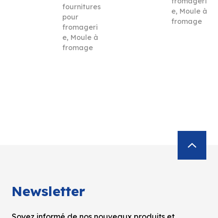
fromageri
fournitures
e
,
Moule à
pour
fromage
fromageri
e
,
Moule à
fromage
Newsletter
Soyez informé de nos nouveaux produits et