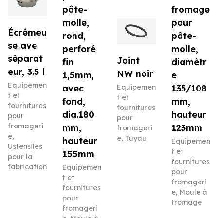
pâte-
fromage
molle,
pour
Écrémeu
rond,
pâte-
se ave
perforé
molle,
séparat
Joint
fin
diamètr
eur, 3.5 l
NW noir
1,5mm,
e
Equipemen
avec
Equipemen
135/108
t et
t et
fond,
mm,
fournitures
fournitures
dia.180
hauteur
pour
pour
fromageri
mm,
123mm
fromageri
e
,
e
,
Tuyau
hauteur
Equipemen
Ustensiles
t et
155mm
pour la
fournitures
fabrication
Equipemen
pour
t et
fromageri
fournitures
e
,
Moule à
pour
fromage
fromageri