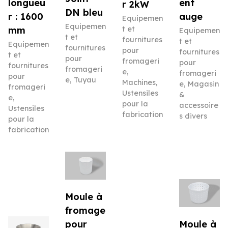
longueu
ent
r 2kW
DN bleu
r : 1600
auge
Equipemen
Equipemen
mm
t et
Equipemen
t et
fournitures
t et
Equipemen
fournitures
pour
fournitures
t et
pour
fromageri
pour
fournitures
fromageri
e
,
fromageri
pour
e
,
Tuyau
Machines
,
e
,
Magasin
fromageri
Ustensiles
&
e
,
pour la
accessoire
Ustensiles
fabrication
s divers
pour la
fabrication
Moule à
fromage
pour
Moule à