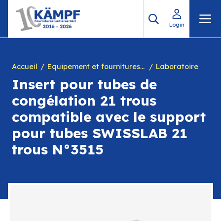
Aller
M
au
Login
contenu
Accueil
Equipement et fournitures pour fromagerie
Laboratoire
Insert pour tubes de
congélation 21 trous
compatible avec le support
pour tubes SWISSLAB 21
trous N°3515