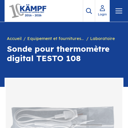
Aller
M
au
Login
contenu
Accueil
Equipement et fournitures pour fromagerie
Laboratoire
Sonde pour thermomètre
digital TESTO 108