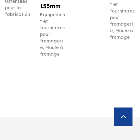
Ustensiles
t et
155mm
pour la
fournitures
fabrication
Equipemen
pour
t et
fromageri
fournitures
e
,
Moule à
pour
fromage
fromageri
e
,
Moule à
fromage