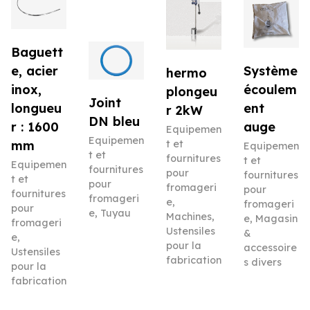
Baguett
e, acier
Système
hermo
inox,
écoulem
plongeu
Joint
longueu
ent
r 2kW
DN bleu
r : 1600
auge
Equipemen
Equipemen
mm
t et
Equipemen
t et
fournitures
t et
Equipemen
fournitures
pour
fournitures
t et
pour
fromageri
pour
fournitures
fromageri
e
,
fromageri
pour
e
,
Tuyau
Machines
,
e
,
Magasin
fromageri
Ustensiles
&
e
,
pour la
accessoire
Ustensiles
fabrication
s divers
pour la
fabrication