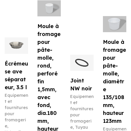
Moule à
fromage
pour
Moule à
pâte-
fromage
molle,
pour
Écrémeu
rond,
pâte-
se ave
perforé
molle,
séparat
Joint
fin
diamètr
eur, 3.5 l
NW noir
1,5mm,
e
Equipemen
avec
Equipemen
135/108
t et
t et
fond,
mm,
fournitures
fournitures
dia.180
hauteur
pour
pour
fromageri
mm,
123mm
fromageri
e
,
e
,
Tuyau
hauteur
Equipemen