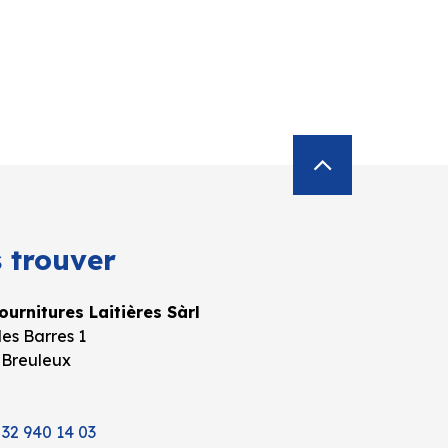
 trouver
urnitures Laitières Sàrl
es Barres 1
 Breuleux
 32 940 14 03