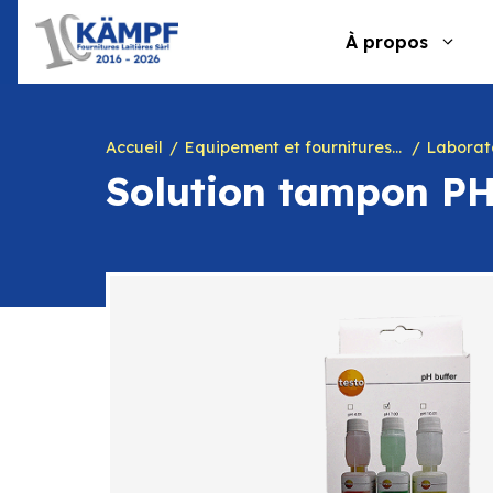
Aller
au
À propos
contenu
Accueil
Equipement et fournitures pour fromagerie
Laborat
Solution tampon P