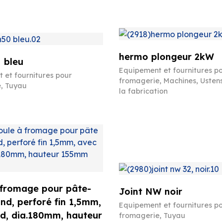
hermo plongeur 2kW
 bleu
Equipement et fournitures p
 et fournitures pour
fromagerie
,
Machines
,
Ustens
e
,
Tuyau
la fabrication
 fromage pour pâte-
Joint NW noir
ond, perforé fin 1,5mm,
Equipement et fournitures p
d, dia.180mm, hauteur
fromagerie
,
Tuyau