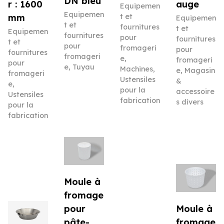
DN bleu
r : 1600
auge
Equipemen
Equipemen
mm
t et
Equipemen
t et
fournitures
t et
Equipemen
fournitures
pour
fournitures
t et
pour
fromageri
pour
fournitures
fromageri
e
,
fromageri
pour
e
,
Tuyau
Machines
,
e
,
Magasin
fromageri
Ustensiles
&
e
,
pour la
accessoire
Ustensiles
fabrication
s divers
pour la
fabrication
Moule à
fromage
pour
Moule à
pâte-
fromage