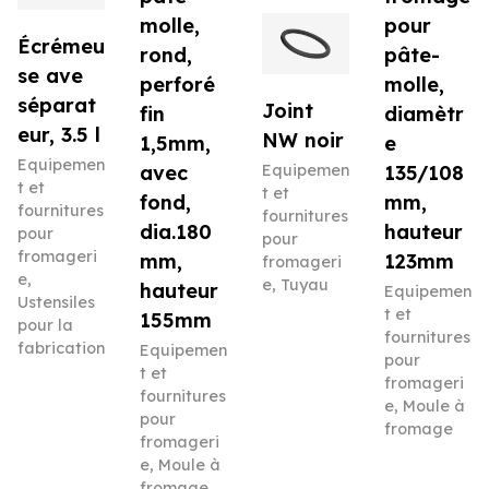
molle,
pour
Écrémeu
rond,
pâte-
se ave
perforé
molle,
séparat
Joint
fin
diamètr
eur, 3.5 l
NW noir
1,5mm,
e
Equipemen
avec
Equipemen
135/108
t et
t et
fond,
mm,
fournitures
fournitures
dia.180
hauteur
pour
pour
fromageri
mm,
123mm
fromageri
e
,
e
,
Tuyau
hauteur
Equipemen
Ustensiles
t et
155mm
pour la
fournitures
fabrication
Equipemen
pour
t et
fromageri
fournitures
e
,
Moule à
pour
fromage
fromageri
e
,
Moule à
fromage