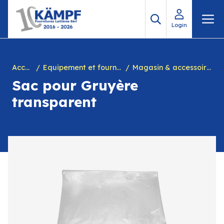
Aller
M
au
Login
contenu
Accueil
Equipement et fournitures pour fromagerie
Magasin & accessoires divers
Sac pour Gruyère
transparent