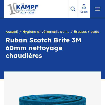
Aller
M
au
Login
contenu
Accueil
Hygiène et vêtements de travail
Brosses + pads
Ruban Scotch Brite 3M
60mm nettoyage
chaudières