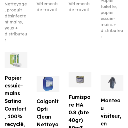
Papier
Vêtements
Vêtements
Nettoyage
toilette,
de travail
de travail
, produit
papier
désinfecta
essuie-
nt mains,
mains +
yeux +
distributeu
distributeu
r
r
Papier
essuie-
mains
Fumispo
Mantea
Satino
Calgonit
re HA
u
Comfort
Opti
0.8 (bte
visiteur,
, 100%
Clean
40gr)
en
recyclé,
Nettoya
50m3.