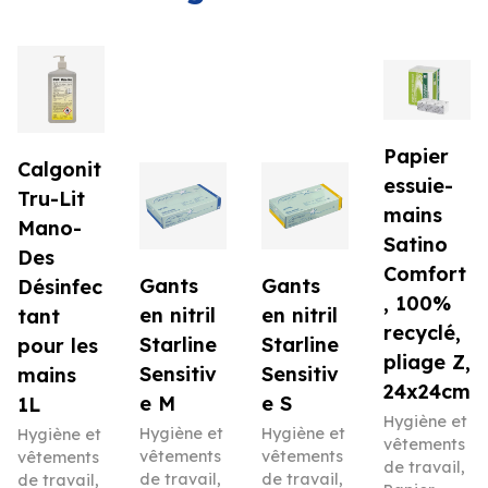
Papier
Calgonit
essuie-
Tru-Lit
mains
Mano-
Satino
Des
Comfort
Gants
Gants
Désinfec
, 100%
en nitril
en nitril
tant
recyclé,
Starline
Starline
pour les
pliage Z,
Sensitiv
Sensitiv
mains
24x24cm
e M
e S
1L
Hygiène et
Hygiène et
Hygiène et
Hygiène et
vêtements
vêtements
vêtements
vêtements
de travail
,
de travail
,
de travail
,
de travail
,