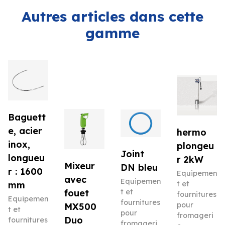
Autres articles dans cette
gamme
Baguett
e, acier
hermo
inox,
plongeu
Joint
longueu
r 2kW
Mixeur
DN bleu
r : 1600
Equipemen
avec
Equipemen
mm
t et
t et
fouet
fournitures
Equipemen
fournitures
pour
MX500
t et
pour
fromageri
Duo
fournitures
fromageri