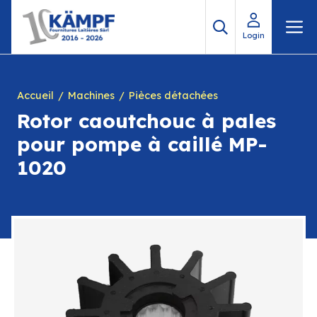
Aller
M
au
Login
contenu
Accueil
Machines
Pièces détachées
Rotor caoutchouc à pales
pour pompe à caillé MP-
1020