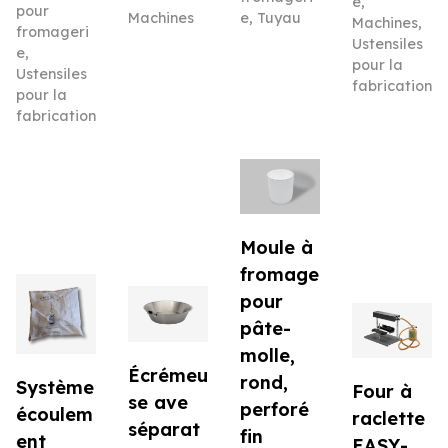
e
,
pour
e
,
Tuyau
Machines
Machines
,
fromageri
Ustensiles
e
,
pour la
Ustensiles
fabrication
pour la
fabrication
Moule à
fromage
pour
pâte-
molle,
Écrémeu
rond,
Système
Four à
se ave
perforé
écoulem
raclette
séparat
fin
ent
EASY-