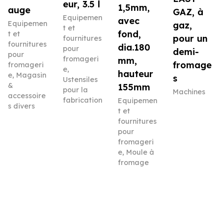
eur, 3.5 l
1,5mm,
auge
GAZ, à
Equipemen
avec
Equipemen
gaz,
t et
fond,
t et
pour un
fournitures
fournitures
dia.180
pour
demi-
pour
fromageri
mm,
fromage
fromageri
e
,
hauteur
e
,
Magasin
s
Ustensiles
&
155mm
pour la
Machines
accessoire
fabrication
Equipemen
s divers
t et
fournitures
pour
fromageri
e
,
Moule à
fromage