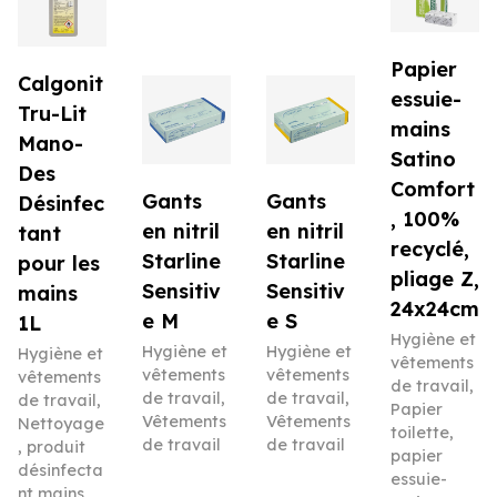
Papier
Calgonit
essuie-
Tru-Lit
mains
Mano-
Satino
Des
Comfort
Gants
Gants
Désinfec
, 100%
en nitril
en nitril
tant
recyclé,
Starline
Starline
pour les
pliage Z,
Sensitiv
Sensitiv
mains
24x24cm
e M
e S
1L
Hygiène et
Hygiène et
Hygiène et
Hygiène et
vêtements
vêtements
vêtements
vêtements
de travail
,
de travail
,
de travail
,
de travail
,
Papier
Vêtements
Vêtements
Nettoyage
toilette,
de travail
de travail
, produit
papier
désinfecta
essuie-
nt mains,