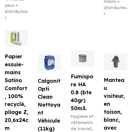
mains +
yeux +
distributeu
distributeu
r
r
Papier
essuie-
mains
Fumispo
Mantea
Satino
Calgonit
re HA
u
Comfort
Opti
0.8 (bte
visiteur,
, 100%
Clean
40gr)
en
recyclé,
Nettoya
50m3.
toison,
pliage Z,
nt
Hygiène et
blanc,
20,6x24c
Véhicule
vêtements
avec
m
(11kg)
de travail
,