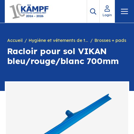
Aller
M
au
Login
contenu
Accueil
Hygiène et vêtements de travail
Brosses + pads
Racloir pour sol VIKAN
bleu/rouge/blanc 700mm