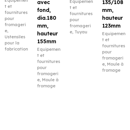
Equipemen
avec
Equipemen
135/108
t et
t et
fond,
mm,
fournitures
fournitures
dia.180
hauteur
pour
pour
fromageri
mm,
123mm
fromageri
e
,
e
,
Tuyau
hauteur
Equipemen
Ustensiles
t et
155mm
pour la
fournitures
fabrication
Equipemen
pour
t et
fromageri
fournitures
e
,
Moule à
pour
fromage
fromageri
e
,
Moule à
fromage