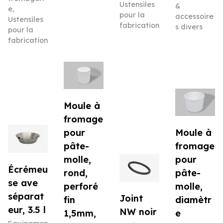
Ustensiles
&
e
,
pour la
accessoire
Ustensiles
fabrication
s divers
pour la
fabrication
Moule à
fromage
pour
Moule à
pâte-
fromage
molle,
pour
Écrémeu
rond,
pâte-
se ave
perforé
molle,
séparat
Joint
fin
diamètr
eur, 3.5 l
NW noir
1,5mm,
e