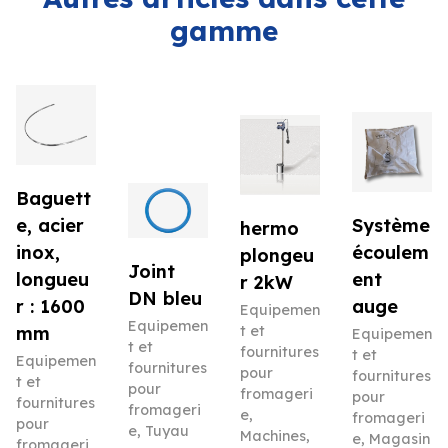
gamme
Baguett
e, acier
Système
hermo
inox,
écoulem
plongeu
Joint
longueu
ent
r 2kW
DN bleu
r : 1600
auge
Equipemen
Equipemen
mm
t et
Equipemen
t et
fournitures
t et
Equipemen
fournitures
pour
fournitures
t et
pour
fromageri
pour
fournitures
fromageri
e
,
fromageri
pour
e
,
Tuyau
Machines
,
e
,
Magasin
fromageri