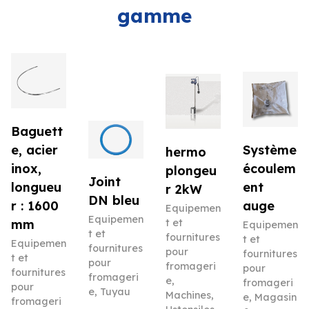
gamme
Baguett
e, acier
Système
hermo
inox,
écoulem
plongeu
Joint
longueu
ent
r 2kW
DN bleu
r : 1600
auge
Equipemen
Equipemen
mm
t et
Equipemen
t et
fournitures
t et
Equipemen
fournitures
pour
fournitures
t et
pour
fromageri
pour
fournitures
fromageri
e
,
fromageri
pour
e
,
Tuyau
Machines
,
e
,
Magasin
fromageri