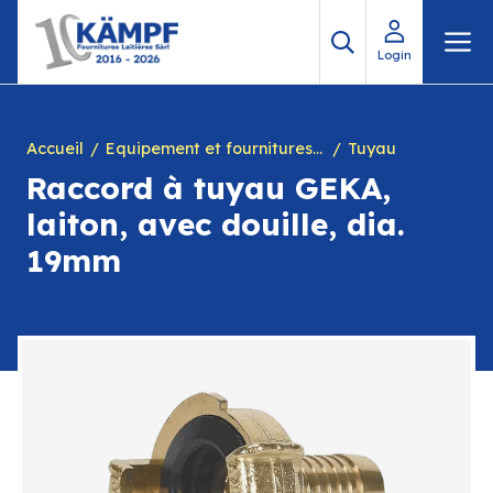
Aller
M
au
Login
contenu
Accueil
Equipement et fournitures pour fromagerie
Tuyau
Raccord à tuyau GEKA,
laiton, avec douille, dia.
19mm