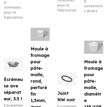
Ustensiles
&
e
,
pour la
accessoire
Ustensiles
fabrication
s divers
pour la
fabrication
Moule à
fromage
pour
Moule à
pâte-
fromage
molle,
pour
Écrémeu
rond,
pâte-
se ave
perforé
molle,
séparat
Joint
fin
diamètr
eur, 3.5 l
NW noir
1,5mm,
e
Equipemen
avec
Equipemen
135/108