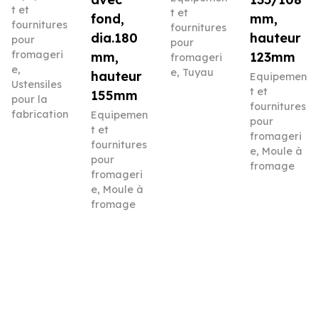
t et
t et
fond,
mm,
fournitures
fournitures
dia.180
hauteur
pour
pour
fromageri
mm,
123mm
fromageri
e
,
e
,
Tuyau
hauteur
Equipemen
Ustensiles
t et
155mm
pour la
fournitures
fabrication
Equipemen
pour
t et
fromageri
fournitures
e
,
Moule à
pour
fromage
fromageri
e
,
Moule à
fromage