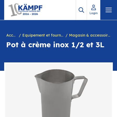
Aller
M
au
Login
contenu
Accueil
Equipement et fournitures pour fromagerie
Magasin & accessoires divers
Pot à crème inox 1/2 et 3L