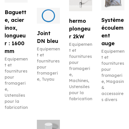
Baguett
e, acier
Système
hermo
inox,
écoulem
plongeu
Joint
longueu
ent
r 2kW
DN bleu
r : 1600
auge
Equipemen
Equipemen
mm
t et
Equipemen
t et
fournitures
t et
Equipemen
fournitures
pour
fournitures
t et
pour
fromageri
pour
fournitures
fromageri
e
,
fromageri
pour
e
,
Tuyau
Machines
,
e
,
Magasin
fromageri
Ustensiles
&
e
,
pour la
accessoire
Ustensiles
fabrication
s divers
pour la
fabrication