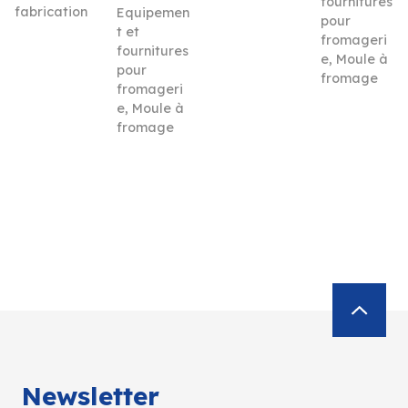
fournitures
fabrication
Equipemen
pour
t et
fromageri
fournitures
e
,
Moule à
pour
fromage
fromageri
e
,
Moule à
fromage
Newsletter