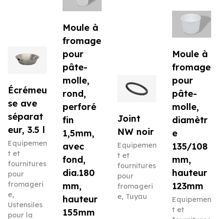
Moule à
fromage
pour
Moule à
pâte-
fromage
molle,
pour
Écrémeu
rond,
pâte-
se ave
perforé
molle,
séparat
Joint
fin
diamètr
eur, 3.5 l
NW noir
1,5mm,
e
Equipemen
avec
Equipemen
135/108
t et
t et
fond,
mm,
fournitures
fournitures
dia.180
hauteur
pour
pour
fromageri
mm,
123mm
fromageri
e
,
e
,
Tuyau
hauteur
Equipemen
Ustensiles
t et
155mm
pour la