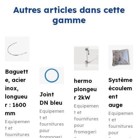
Autres articles dans cette
gamme
Baguett
e, acier
Système
hermo
inox,
écoulem
plongeu
Joint
longueu
ent
r 2kW
DN bleu
r : 1600
auge
Equipemen
Equipemen
mm
t et
Equipemen
t et
fournitures
t et
Equipemen
fournitures
pour
fournitures
t et
pour
fromageri
pour
fournitures
fromageri