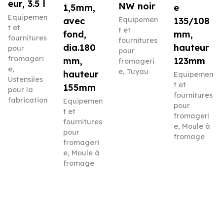
eur, 3.5 l
NW noir
1,5mm,
e
Equipemen
avec
Equipemen
135/108
t et
t et
fond,
mm,
fournitures
fournitures
dia.180
hauteur
pour
pour
fromageri
mm,
123mm
fromageri
e
,
e
,
Tuyau
hauteur
Equipemen
Ustensiles
t et
155mm
pour la
fournitures
fabrication
Equipemen
pour
t et
fromageri
fournitures
e
,
Moule à
pour
fromage
fromageri
e
,
Moule à
fromage