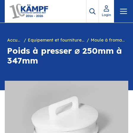
Aller
M
au
Login
contenu
Accueil
Equipement et fournitures pour fromagerie
Moule à fromage
Poids à presser ⌀ 250mm à
347mm