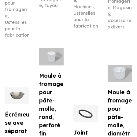
e
,
fromageri
pour
e
,
Tuyau
Machines
,
e
,
Magasin
fromageri
Ustensiles
&
e
,
pour la
accessoire
Ustensiles
fabrication
s divers
pour la
fabrication
Moule à
fromage
pour
Moule à
pâte-
fromage
molle,
pour
Écrémeu
rond,
pâte-
se ave
perforé
molle,
séparat
Joint
fin
diamètr