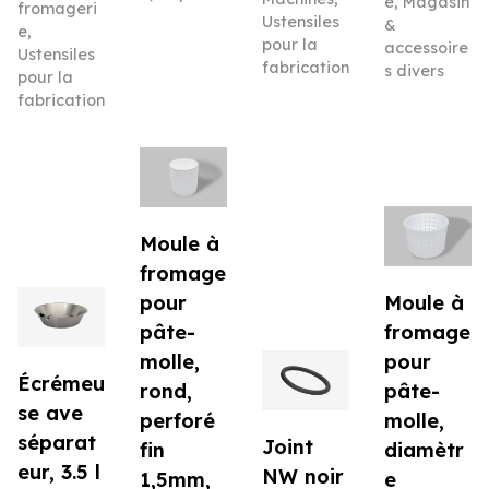
e
,
Magasin
fromageri
Ustensiles
&
e
,
pour la
accessoire
Ustensiles
fabrication
s divers
pour la
fabrication
Moule à
fromage
pour
Moule à
pâte-
fromage
molle,
pour
Écrémeu
rond,
pâte-
se ave
perforé
molle,
séparat
Joint
fin
diamètr
eur, 3.5 l
NW noir
1,5mm,
e