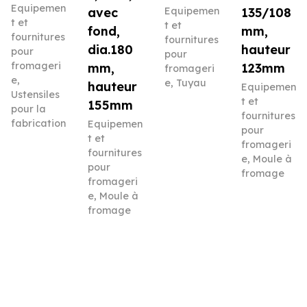
Equipemen
avec
Equipemen
135/108
t et
t et
fond,
mm,
fournitures
fournitures
dia.180
hauteur
pour
pour
fromageri
mm,
123mm
fromageri
e
,
e
,
Tuyau
hauteur
Equipemen
Ustensiles
t et
155mm
pour la
fournitures
fabrication
Equipemen
pour
t et
fromageri
fournitures
e
,
Moule à
pour
fromage
fromageri
e
,
Moule à
fromage