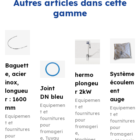
Autres articles dans cette
gamme
Baguett
e, acier
Système
hermo
inox,
écoulem
plongeu
Joint
longueu
ent
r 2kW
DN bleu
r : 1600
auge
Equipemen
Equipemen
mm
t et
Equipemen
t et
fournitures
t et
Equipemen
fournitures
pour
fournitures
t et
pour
fromageri
pour
fournitures
fromageri
e
,
fromageri
pour
e
,
Tuyau
Machines
,