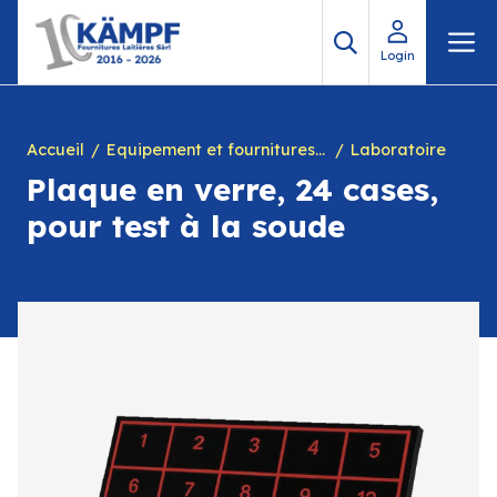
Aller
M
au
Login
contenu
Accueil
Equipement et fournitures pour fromagerie
Laboratoire
Plaque en verre, 24 cases,
pour test à la soude