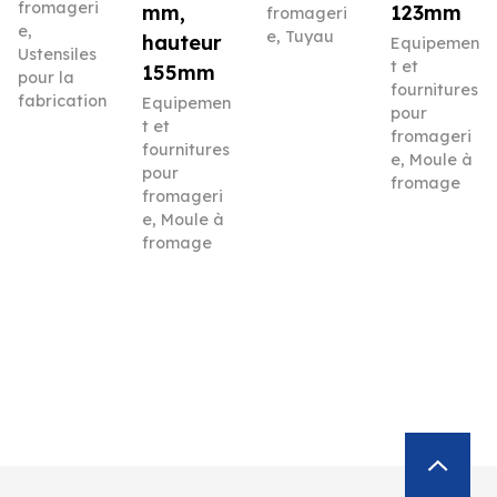
fromageri
mm,
123mm
fromageri
e
,
e
,
Tuyau
hauteur
Equipemen
Ustensiles
t et
155mm
pour la
fournitures
fabrication
Equipemen
pour
t et
fromageri
fournitures
e
,
Moule à
pour
fromage
fromageri
e
,
Moule à
fromage