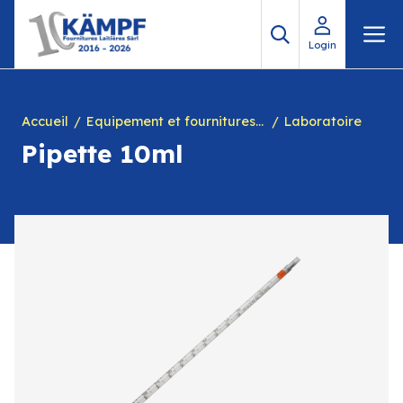
Aller
M
au
Login
contenu
Accueil
Equipement et fournitures pour fromagerie
Laboratoire
Pipette 10ml