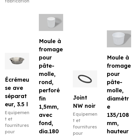
fabrication
Moule à
fromage
pour
Moule à
pâte-
fromage
molle,
pour
Écrémeu
rond,
pâte-
se ave
perforé
molle,
séparat
Joint
fin
diamètr
eur, 3.5 l
NW noir
1,5mm,
e
Equipemen
avec
Equipemen
135/108
t et
t et
fond,
mm,
fournitures
fournitures
dia.180
hauteur
pour
pour