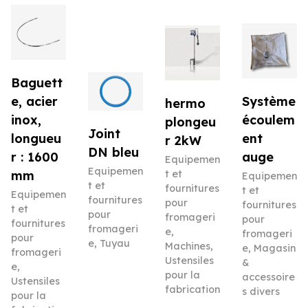
Baguett
e, acier
Système
hermo
inox,
écoulem
plongeu
Joint
longueu
ent
r 2kW
DN bleu
r : 1600
auge
Equipemen
Equipemen
mm
t et
Equipemen
t et
fournitures
t et
Equipemen
fournitures
pour
fournitures
t et
pour
fromageri
pour
fournitures
fromageri
e
,
fromageri
pour
e
,
Tuyau
Machines
,
e
,
Magasin
fromageri
Ustensiles
&
e
,
pour la
accessoire
Ustensiles
fabrication
s divers
pour la