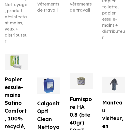
Papier
Vêtements
Vêtements
Nettoyage
toilette,
de travail
de travail
, produit
papier
désinfecta
essuie-
nt mains,
mains +
yeux +
distributeu
distributeu
r
r
Papier
essuie-
mains
Fumispo
Mantea
Satino
Calgonit
re HA
u
Comfort
Opti
0.8 (bte
visiteur,
, 100%
Clean
40gr)
en
recyclé,
Nettoya