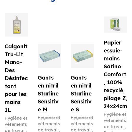
Papier
Calgonit
essuie-
Tru-Lit
mains
Mano-
Satino
Des
Comfort
Gants
Gants
Désinfec
, 100%
en nitril
en nitril
tant
recyclé,
Starline
Starline
pour les
pliage Z,
Sensitiv
Sensitiv
mains
24x24cm
e M
e S
1L
Hygiène et
Hygiène et
Hygiène et
Hygiène et
vêtements
vêtements
vêtements
vêtements
de travail
,
de travail
,
de travail
,
de travail
,