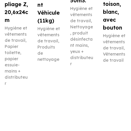
50m3.
toison,
pliage Z,
nt
Hygiène et
blanc,
20,6x24c
Véhicule
vêtements
avec
m
(11kg)
de travail
,
Nettoyage
bouton
Hygiène et
Hygiène et
, produit
vêtements
vêtements
Hygiène et
désinfecta
de travail
,
de travail
,
vêtements
nt mains,
Papier
Produits
de travail
,
yeux +
toilette,
de
Vêtements
distributeu
papier
nettoyage
de travail
r
essuie-
mains +
distributeu
r