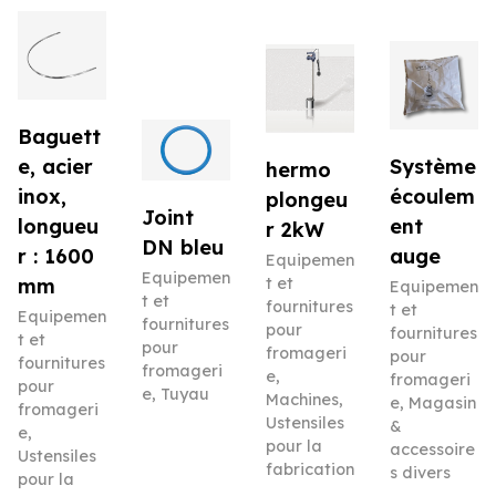
Baguett
e, acier
Système
hermo
inox,
écoulem
plongeu
Joint
longueu
ent
r 2kW
DN bleu
r : 1600
auge
Equipemen
Equipemen
mm
t et
Equipemen
t et
fournitures
t et
Equipemen
fournitures
pour
fournitures
t et
pour
fromageri
pour
fournitures
fromageri
e
,
fromageri
pour
e
,
Tuyau
Machines
,
e
,
Magasin
fromageri
Ustensiles
&
e
,
pour la
accessoire
Ustensiles
fabrication
s divers
pour la