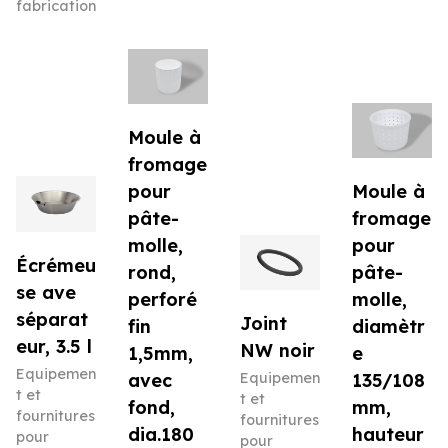
fabrication
Moule à
fromage
pour
Moule à
pâte-
fromage
molle,
pour
Écrémeu
rond,
pâte-
se ave
perforé
molle,
séparat
Joint
fin
diamètr
eur, 3.5 l
NW noir
1,5mm,
e
Equipemen
avec
Equipemen
135/108
t et
t et
fond,
mm,
fournitures
fournitures
dia.180
hauteur
pour
pour