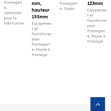
fromageri
mm,
123mm
fromageri
e
,
e
,
Tuyau
hauteur
Equipemen
Ustensiles
t et
155mm
pour la
fournitures
fabrication
Equipemen
pour
t et
fromageri
fournitures
e
,
Moule à
pour
fromage
fromageri
e
,
Moule à
fromage