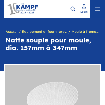
Aller
M
au
Login
contenu
Accueil
Equipement et fournitures pour fromagerie
Moule à fromage
Natte souple pour moule,
dia. 157mm à 347mm